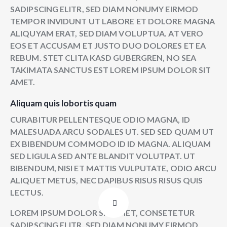
SADIPSCING ELITR, SED DIAM NONUMY EIRMOD
TEMPOR INVIDUNT UT LABORE ET DOLORE MAGNA
ALIQUYAM ERAT, SED DIAM VOLUPTUA. AT VERO
EOS ET ACCUSAM ET JUSTO DUO DOLORES ET EA
REBUM. STET CLITA KASD GUBERGREN, NO SEA
TAKIMATA SANCTUS EST LOREM IPSUM DOLOR SIT
AMET.
Aliquam quis lobortis quam
CURABITUR PELLENTESQUE ODIO MAGNA, ID
MALESUADA ARCU SODALES UT. SED SED QUAM UT
EX BIBENDUM COMMODO ID ID MAGNA. ALIQUAM
SED LIGULA SED ANTE BLANDIT VOLUTPAT. UT
BIBENDUM, NISI ET MATTIS VULPUTATE, ODIO ARCU
ALIQUET METUS, NEC DAPIBUS RISUS RISUS QUIS
LECTUS.
LOREM IPSUM DOLOR SIT AMET, CONSETETUR
SADIPSCING ELITR, SED DIAM NONUMY EIRMOD