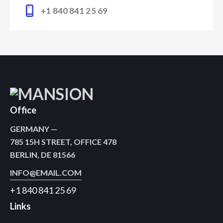
+1 840 841 25 69
Office
GERMANY —
785 15H STREET, OFFICE 478
BERLIN, DE 81566
INFO@EMAIL.COM
+1 840 841 25 69
Links