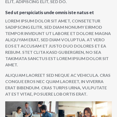
ELIT, ADIPISCING ELIT, SED DO.
Sed ut perspiciatis unde omnis iste natus et
LOREM IPSUM DOLOR SIT AMET, CONSETETUR
SADIPSCING ELITR, SED DIAM NONUMY EIRMOD
TEMPOR INVIDUNT UT LABORE ET DOLORE MAGNA
ALIQUYAM ERAT, SED DIAM VOLUPTUA. AT VERO
EOS ET ACCUSAM ET JUSTO DUO DOLORES ET EA
REBUM. STET CLITA KASD GUBERGREN, NO SEA
TAKIMATA SANCTUS EST LOREM IPSUM DOLOR SIT
AMET.
ALIQUAM LAOREET SED NEQUE AC VEHICULA. CRAS
CONGUE EROS NEC QUAM LAOREET, IN VIVERRA
ERAT BIBENDUM. CRAS TURPIS URNA, VULPUTATE
AT EST VITAE, POSUERE LOBORTIS ERAT.