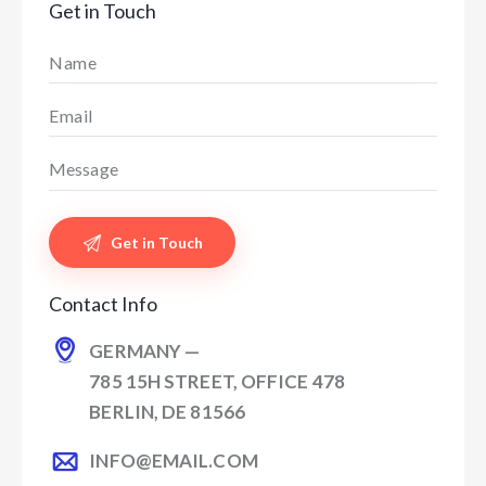
Get in Touch
Contact Info
GERMANY —
785 15H STREET, OFFICE 478
BERLIN, DE 81566
INFO@EMAIL.COM