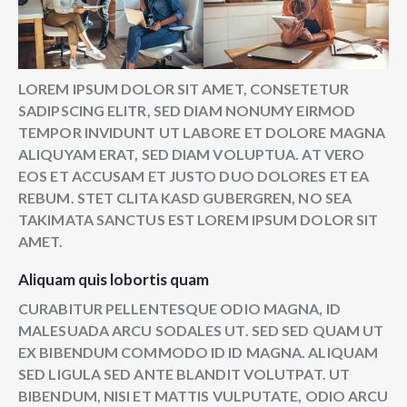
LOREM IPSUM DOLOR SIT AMET, CONSETETUR
SADIPSCING ELITR, SED DIAM NONUMY EIRMOD
TEMPOR INVIDUNT UT LABORE ET DOLORE MAGNA
ALIQUYAM ERAT, SED DIAM VOLUPTUA. AT VERO
EOS ET ACCUSAM ET JUSTO DUO DOLORES ET EA
REBUM. STET CLITA KASD GUBERGREN, NO SEA
TAKIMATA SANCTUS EST LOREM IPSUM DOLOR SIT
AMET.
Aliquam quis lobortis quam
CURABITUR PELLENTESQUE ODIO MAGNA, ID
MALESUADA ARCU SODALES UT. SED SED QUAM UT
EX BIBENDUM COMMODO ID ID MAGNA. ALIQUAM
SED LIGULA SED ANTE BLANDIT VOLUTPAT. UT
BIBENDUM, NISI ET MATTIS VULPUTATE, ODIO ARCU