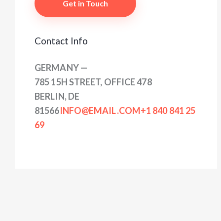
Contact Info
GERMANY —
785 15H STREET, OFFICE 478
BERLIN, DE
81566
INFO@EMAIL.COM
+1 840 841 25
69