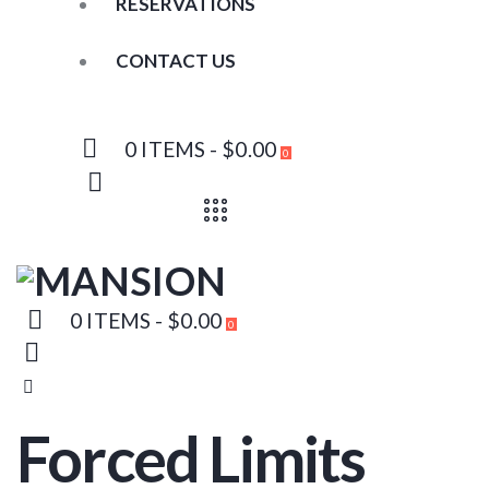
RESERVATIONS
CONTACT US
0 ITEMS
-
$0.00
0
0 ITEMS
-
$0.00
0
Forced Limits