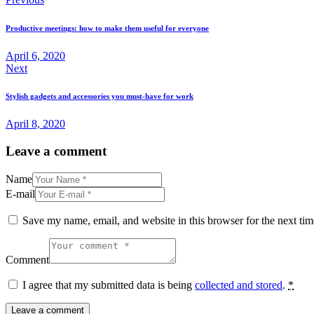
Post
navigation
Productive meetings: how to make them useful for everyone
April 6, 2020
Next
Stylish gadgets and accessories you must-have for work
April 8, 2020
Leave a comment
Name
E-mail
Save my name, email, and website in this browser for the next ti
Comment
I agree that my submitted data is being
collected and stored
.
*