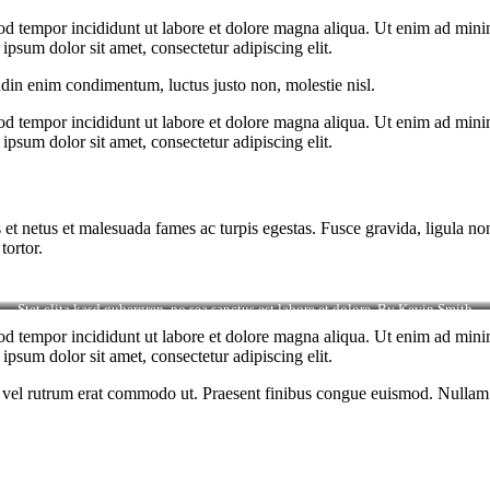
od tempor incididunt ut labore et dolore magna aliqua. Ut enim ad minim
psum dolor sit amet, consectetur adipiscing elit.
udin enim condimentum, luctus justo non, molestie nisl.
od tempor incididunt ut labore et dolore magna aliqua. Ut enim ad minim
psum dolor sit amet, consectetur adipiscing elit.
 et netus et malesuada fames ac turpis egestas. Fusce gravida, ligula non 
tortor.
Stet clita kasd gubergren, no sea sanctus est labore et dolore. By
Kevin Smith
od tempor incididunt ut labore et dolore magna aliqua. Ut enim ad minim
psum dolor sit amet, consectetur adipiscing elit.
sus, vel rutrum erat commodo ut. Praesent finibus congue euismod. Nullam