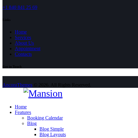
+1 840 841 25 69
Links
Home
Services
About Us
Appointment
Contacts
Get in Touch
AncoraThemes
© 2026. All Rights Reserved.
Home
Features
Booking Calendar
Blog
Blog Simple
Blog Layouts