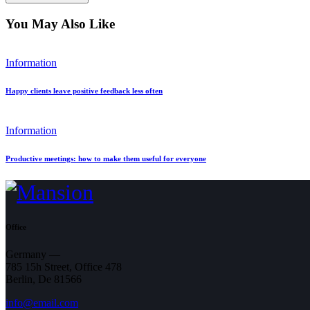
You May Also Like
Information
Happy clients leave positive feedback less often
Information
Productive meetings: how to make them useful for everyone
Office
Germany —
785 15h Street, Office 478
Berlin, De 81566
info@email.com